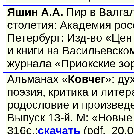
Яшин А.А.
Пир в Валгал
столетия: Академия рос
Петербург: Изд-во «Це
и книги на Васильевском
журнала «Приокские зор
Альманах «
Ковчег
»: ду
поэзия, критика и лите
родословие и произведе
Выпуск 13-й. М: «Новые
316с.;
скачать
(pdf, 20.0