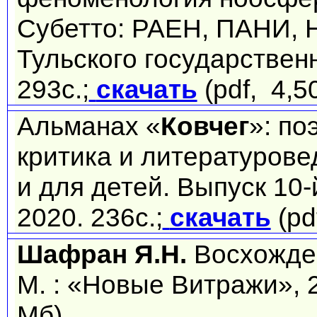
Субетто: РАЕН, ПАНИ, 
Тульского государственн
293с.;
скачать
(pdf, 4,5
Альманах «
Ковчег
»: по
критика и литературове
и для детей. Выпуск 10
2020. 236с.;
скачать
(pd
Шафран Я.Н.
Восхожден
М. : «Новые Витражи», 2
Мб)