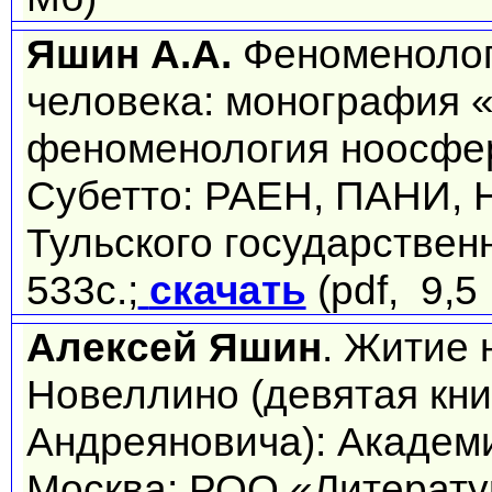
Яшин А.А.
Феноменолог
человека: монография 
феноменология ноосферы
Субетто: РАЕН, ПАНИ, 
Тульского государствен
533с.;
скачать
(pdf, 9,5
Алексей Яшин
. Житие
Новеллино (девятая кни
Андреяновича): Академ
Москва: РОО «Литерат