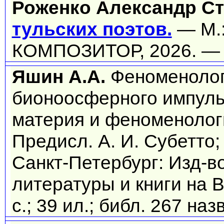
Роженко Александр С
тульских поэтов.
— М.:
КОМПОЗИТОР, 2026. — 
Яшин А.А.
Феноменолог
бионоосферного импуль
материя и феноменологи
Предисл. А. И. Субетт
Санкт-Петербург: Изд-в
литературы и книги на 
с.; 39 ил.; библ. 267 наз