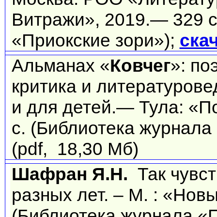
Витражи», 2019.— 329 с
«Приокские зори»);
ска
Альманах «
Ковчег
»: по
критика и литературове
и для детей.— Тула: «П
с. (Библиотека журнала
(pdf, 18,30 Мб)
Шафран Я.Н.
Так чувст
разных лет. – М. : «Нов
(Библиотека журнала «П