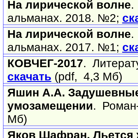
На лирической волне
.
альманах. 2018. №2;
ск
На лирической волне
.
альманах. 2017. №1;
ск
КОВЧЕГ-2017
. Литерат
скачать
(pdf, 4,3 Мб)
Яшин А.А. Задушевны
умозамещении
. Роман
Мб)
Яков Шафран. Льется 