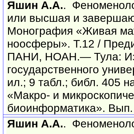
Яшин А.А.
. Феноменоло
или высшая и завершаю
Монография «Живая ма
ноосферы». Т.12 / Преди
ПАНИ, НОАН.— Тула: Из
государственного универ
ил.; 9 табл.; библ. 405
«Макро- и микроскопиче
биоинформатика». Вып. 
Яшин А.А.
. Феноменол