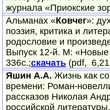
журнала «Приокские зор
Альманах «
Ковчег
»: ду
поэзия, критика и лите
родословие и произведе
Выпуск 12-й. М: «Новые
336с.;
скачать
(pdf, 6,21
Яшин А.А.
Жизнь как со
времени: Роман-новелли
рассказов Николая Анд
российской литературы